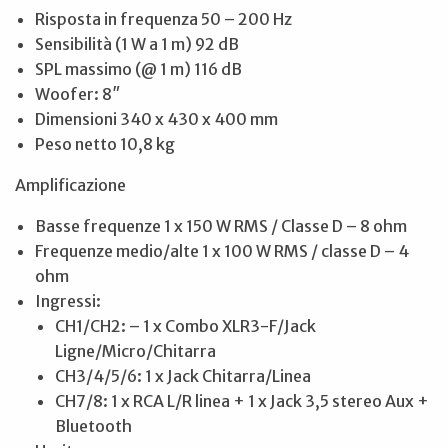
Risposta in frequenza 50 – 200 Hz
Sensibilità (1 W a 1 m) 92 dB
SPL massimo (@ 1 m) 116 dB
Woofer: 8″
Dimensioni 340 x 430 x 400 mm
Peso netto 10,8 kg
Amplificazione
Basse frequenze 1 x 150 W RMS / Classe D – 8 ohm
Frequenze medio/alte 1 x 100 W RMS / classe D – 4
ohm
Ingressi:
CH1/CH2: – 1 x Combo XLR3-F/Jack
Ligne/Micro/Chitarra
CH3/4/5/6: 1 x Jack Chitarra/Linea
CH7/8: 1 x RCA L/R linea + 1 x Jack 3,5 stereo Aux +
Bluetooth