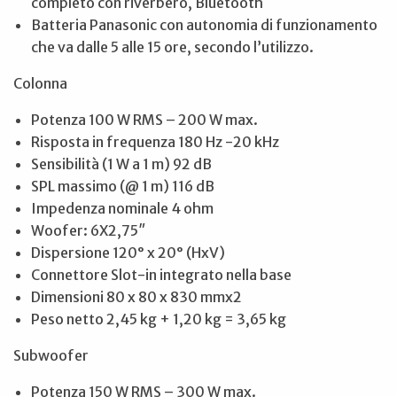
completo con riverbero, Bluetooth
Batteria Panasonic con autonomia di funzionamento
che va dalle 5 alle 15 ore, secondo l’utilizzo.
Colonna
Potenza 100 W RMS – 200 W max.
Risposta in frequenza 180 Hz -20 kHz
Sensibilità (1 W a 1 m) 92 dB
SPL massimo (@ 1 m) 116 dB
Impedenza nominale 4 ohm
Woofer: 6X2,75″
Dispersione 120° x 20° (HxV)
Connettore Slot-in integrato nella base
Dimensioni 80 x 80 x 830 mmx2
Peso netto 2,45 kg + 1,20 kg = 3,65 kg
Subwoofer
Potenza 150 W RMS – 300 W max.