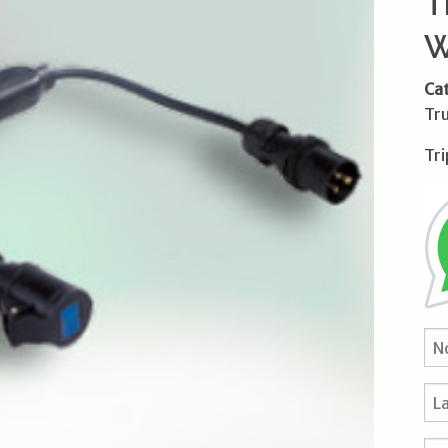
T
W
Ca
Tr
Tri