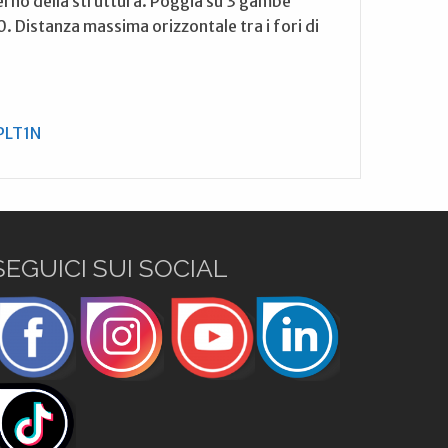
terno della struttura. Poggia su 3 gambe
. Distanza massima orizzontale tra i fori di
PLT1N
SEGUICI SUI SOCIAL