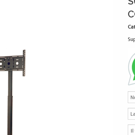
S
C
Ca
Su