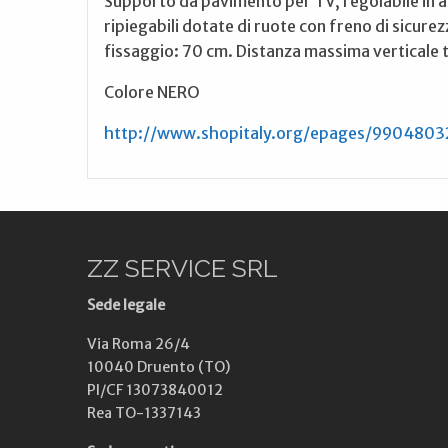
Supporto da pavimento per TV, regolabile in al
ripiegabili dotate di ruote con freno di sicur
fissaggio: 70 cm. Distanza massima verticale tra
Colore NERO
http://www.shopitaly.org/epages/9904803
ZZ SERVICE SRL
Sede legale
Via Roma 26/4
10040 Druento (TO)
PI/CF 13073840012
Rea TO-1337143