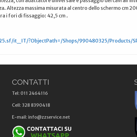
tezza, con adattatore universale e passaggio dei cavi all’in
ezza. Altezza massima misurata al centro dello schermo cm 200
 i fori di fissaggio: 42,5 cm .
25.sf/it_IT/?ObjectPath=/Shops/990480325/Products/S
CONTATTI
Tel: 011 2464116
Cell: 328 8390418
E-mail: info@zzservice.net