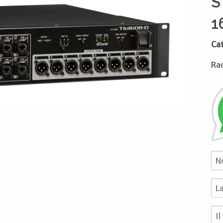
S
1
Ca
Rac