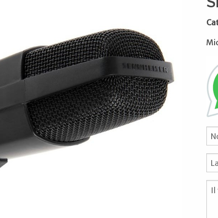
S
Ca
Mic