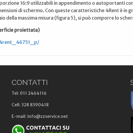
orzione 16:9 utilizzabili in appendimento o autoportanti con i 
ensioni di schermo. Con queste caratteristiche 4Rent è in gr
laio della massima misura (figura 5), si può comporre lo sche
erficie proiettata)
al/4rent_46751_p/
CONTATTI
Tel: 011 2464116
Cell: 328 8390418
E-mail: info@zzservice.net