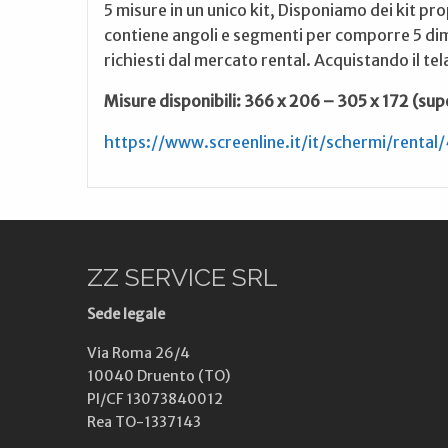
5 misure in un unico kit, Disponiamo dei kit prop
contiene angoli e segmenti per comporre 5 dim
richiesti dal mercato rental. Acquistando il te
Misure disponibili: 366 x 206 – 305 x 172 (sup
https://www.screenline.it/it/schermi/rent
ZZ SERVICE SRL
Sede legale
Via Roma 26/4
10040 Druento (TO)
PI/CF 13073840012
Rea TO-1337143