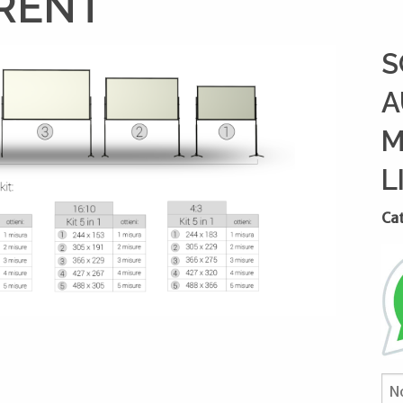
4RENT
S
A
M
L
Ca