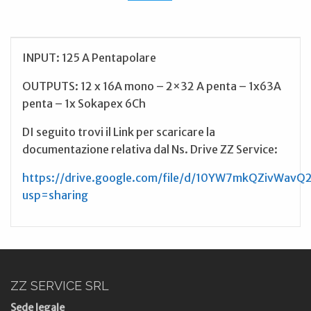
INPUT: 125 A Pentapolare
OUTPUTS: 12 x 16A mono – 2×32 A penta – 1x63A
penta – 1x Sokapex 6Ch
DI seguito trovi il Link per scaricare la
documentazione relativa dal Ns. Drive ZZ Service:
https://drive.google.com/file/d/10YW7mkQZivWa
usp=sharing
ZZ SERVICE SRL
Sede legale