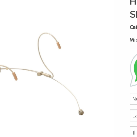
H
S
Ca
Mi