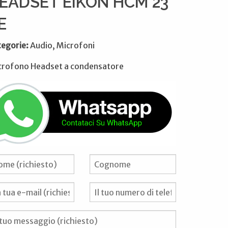
EADSET EIKON HCM 23
E
tegorie:
Audio, Microfoni
crofono Headset a condensatore