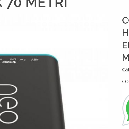
X 70 METRI
C
H
E
M
Ca
CO