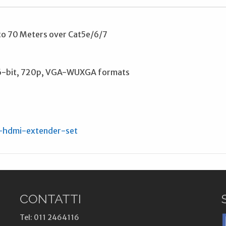
to 70 Meters over Cat5e/6/7
6-bit, 720p, VGA-WUXGA formats
e-hdmi-extender-set
CONTATTI
Tel: 011 2464116