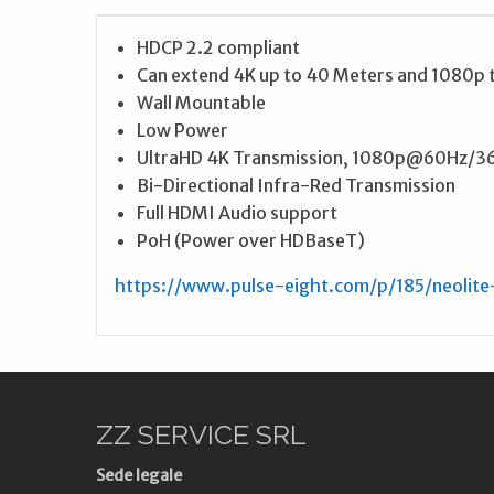
HDCP 2.2 compliant
Can extend 4K up to 40 Meters and 1080p 
Wall Mountable
Low Power
UltraHD 4K Transmission, 1080p@60Hz/3
Bi-Directional Infra-Red Transmission
Full HDMI Audio support
PoH (Power over HDBaseT)
https://www.pulse-eight.com/p/185/neolit
ZZ SERVICE SRL
Sede legale